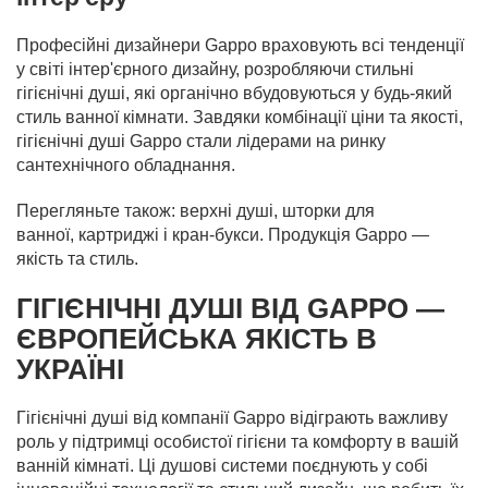
Професійні дизайнери Gappo враховують всі тенденції
у світі інтер'єрного дизайну, розробляючи стильні
гігієнічні душі, які органічно вбудовуються у будь-який
стиль ванної кімнати. Завдяки комбінації ціни та якості,
гігієнічні душі Gappo стали лідерами на ринку
сантехнічного обладнання.
Перегляньте також:
верхні душі
,
шторки для
ванної
,
картриджі і кран-букси
. Продукція Gappo —
якість та стиль.
ГІГІЄНІЧНІ ДУШІ ВІД GAPPO —
ЄВРОПЕЙСЬКА ЯКІСТЬ В
УКРАЇНІ
Гігієнічні душі від компанії Gappo відіграють важливу
роль у підтримці особистої гігієни та комфорту в вашій
ванній кімнаті. Ці душові системи поєднують у собі