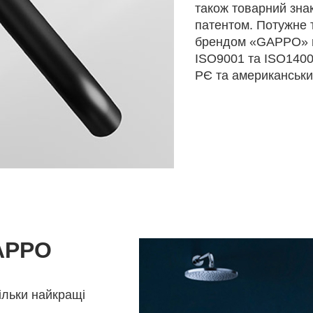
також товарний зна
патентом. Потужне 
брендом «GAPPO» в
ISO9001 та ISО1400
РЄ та американськи
APPO
тільки найкращі