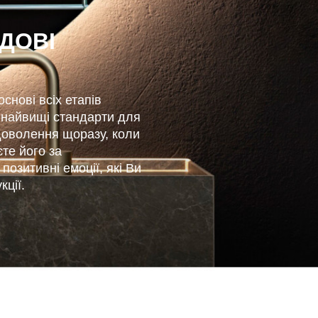
ДОВІ
снові всіх етапів
 найвищі стандарти для
доволення щоразу, коли
те його за
озитивні емоції, які Ви
кції.