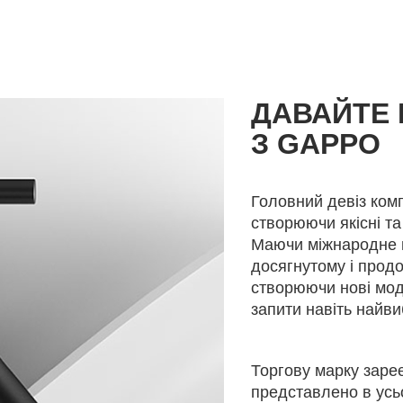
ДАВАЙТЕ
З GAPPO
Головний девіз комп
створюючи якісні та
Маючи міжнародне в
досягнутому і прод
створюючи нові мо
запити навіть найви
Торгову марку зареє
представлено в усьо