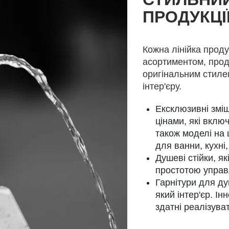
ПРОДУКЦІ
Кожна лінійка проду
асортиментом, про
оригінальним стиле
інтер'єру.
Ексклюзивні зміш
цінами, які включ
також моделі на
для ванни, кухні
Душеві стійки, я
простотою управл
Гарнітури для ду
який інтер'єр. Ін
здатні реалізува