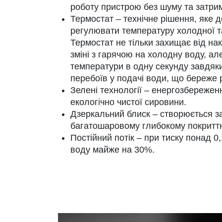
роботу пристрою без шуму та затри
Термостат – технічне рішення, яке 
регулювати температуру холодної та
Термостат не тільки захищає від на
зміні з гарячою на холодну воду, ал
температури в одну секунду завдяки
перебоїв у подачі води, що береже ру
Зелені технології – енергозбережен
екологічно чистої сировини.
Дзеркальний блиск – створюється з
багатошаровому глибокому покритт
Постійний потік – при тиску понад 
воду майже на 30%.