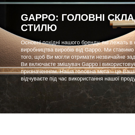
GAPPO: ГОЛОВНІ СКЛА
СТИЛЮ
Основні похідні нашого бренду, які лежать в о
виробництва виробів від Gappo. Ми ставимо
того, щоб Ви могли отримати незвичайне за
Ви включаєте змішувач Gappo і використовує
призначенням. Наша головна мета – це Ваші п
відчуваєте під час використання нашої проду