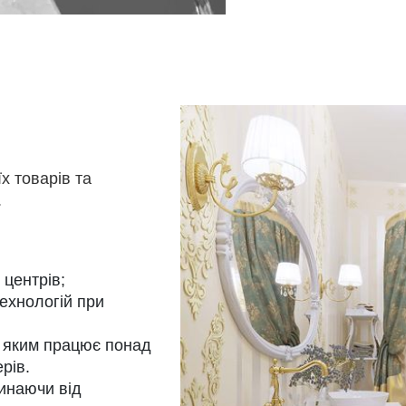
 товарів та
.
 центрів;
ехнологій при
д яким працює понад
рів.
чинаючи від