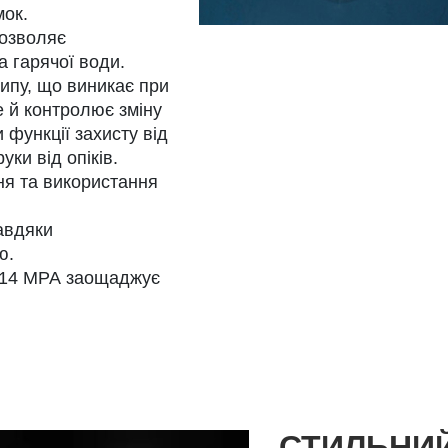
мок.
дозволяє
 гарячої води.
кипу, що виникає при
е й контролює зміну
 функції захисту від
ки від опіків.
ня та використання
авдяки
ю.
0,14 МРА заощаджує
СТИЛЬНИ