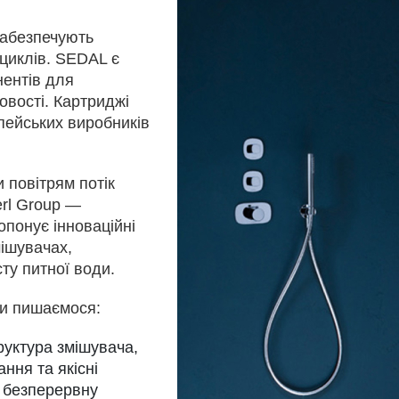
 забезпечують
циклів. SEDAL є
нентів для
овості. Картриджі
пейських виробників
и повітрям потік
rl Group —
понує інноваційні
мішувачах,
ту питної води.
ми пишаємося:
труктура змішувача,
ння та якісні
 безперервну