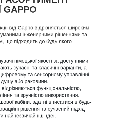
Ї GAPPO
кції від Gappo відрізняється широким
думаними інженерними рішеннями та
м, що підходить до будь-якого
увачі німецької якості за доступними
ають сучасні та класичні варіанти, а
 цифровому та сенсорному управлінні
, душу або раковини.
кі відрізняються функціональністю,
іння та зручністю використання.
шової кабіни, здатні вписатися в будь-
новаційні рішення та сучасний підхід
ти найнезвичайніші ідеї.