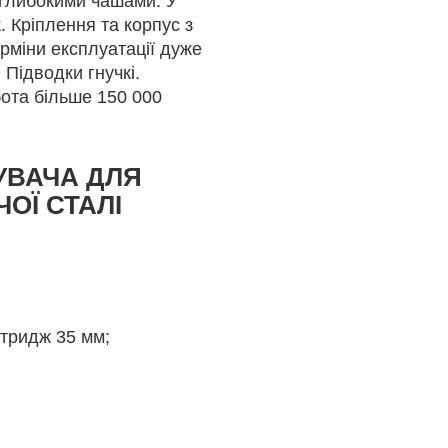
з глибокими чашами. У
. Кріплення та корпус з
ерміни експлуатації дуже
 Підводки гнучкі.
бота більше 150 000
УВАЧА ДЛЯ
ОЇ СТАЛІ
ртридж 35 мм;