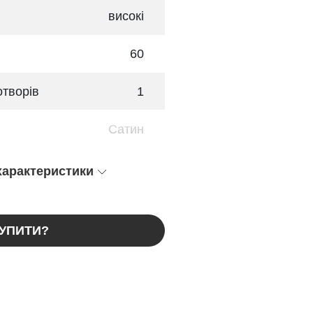
високі
60
отворів
1
Сатин
 характеристики
КУПИТИ?