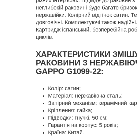
різних інтер'єрах. Підійде до раковин 
неглибокій раковині буде багато бризок
нержавійки. Колірний відтінок сатин. Т
довговічні. Комплектуючі також надійні.
Картридж іспанський, безперебійна ро
циклів.
ХАРАКТЕРИСТИКИ ЗМІШ
РАКОВИНИ З НЕРЖАВІЮЧ
GAPPO G1099-22:
Колір: сатин;
Матеріал: нержавіюча сталь;
Запірний механізм; керамічний ка
Кріплення: гайка;
Підводки: гнучкі, 50 см;
Гарантія на корпус: 5 років;
Країна: Китай.