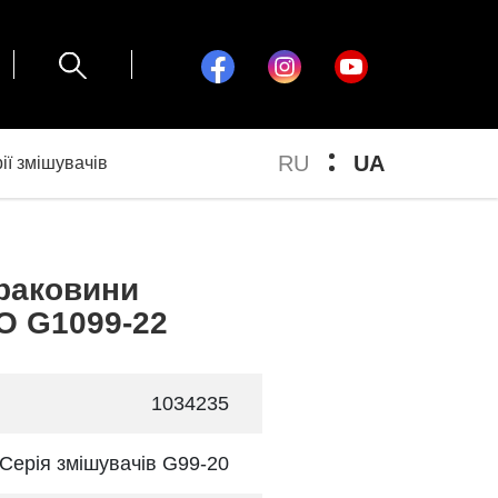
RU
UA
ії змішувачів
раковини
O G1099-22
1034235
Серія змішувачів G99-20