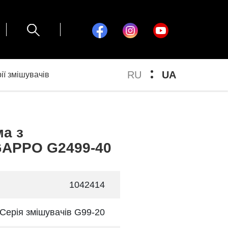
RU
UA
ії змішувачів
а з
GAPPO G2499-40
1042414
Серія змішувачів G99-20