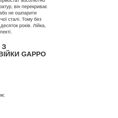
 Термостат абсолютно
ратур, він перекриває
або не ошпарити
чої сталі. Тому без
есяток років. Лійка,
лекті.
 З
ВІЙКИ GAPPO
мм;