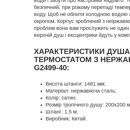
води і забути про настройки надовго.
безпечний, при різкому перепаді темпе
воду. Щоб не облити холодною водою 
окропом. Корпус зроблений з неіржавію
проблем вона вам прослужить не один д
верхній душ і ексцентрики йдуть у комп
ХАРАКТЕРИСТИКИ ДУША
ТЕРМОСТАТОМ З НЕРЖА
G2499-40:
Висота штанги: 1481 мм;
Матеріал: нержавіюча сталь;
Колір: сатин;
Розмір тропічного душу: 200х200 
Шланг: 1.5 м;
Виробник: Китай.