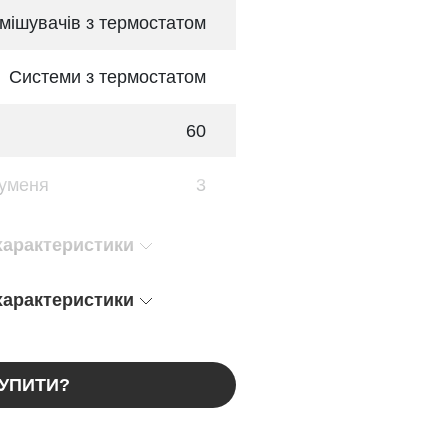
змішувачів з термостатом
Системи з термостатом
60
руменя
3
 характеристики
 характеристики
КУПИТИ?