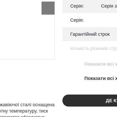
Серія:
Серія 
Серія:
Гарантійний строк
Кількість режимів ст
Показати всі
Показати всі
ДЕ 
жавіючої сталі оснащена
тну температуру, тиск