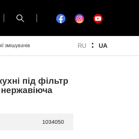
RU
UA
ії змішувачів
ухні пiд фiльтр
 нержавіюча
1034050