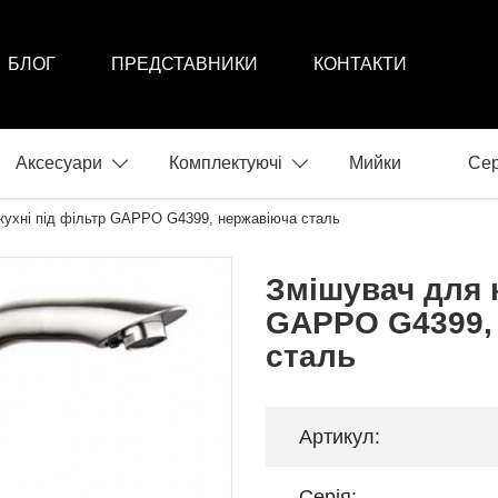
БЛОГ
ПРЕДСТАВНИКИ
КОНТАКТИ
Аксесуари
Комплектуючі
Мийки
Сер
кухні пiд фiльтр GAPPO G4399, нержавіюча сталь
Змішувач для к
GAPPO G4399,
сталь
Артикул:
Серія: