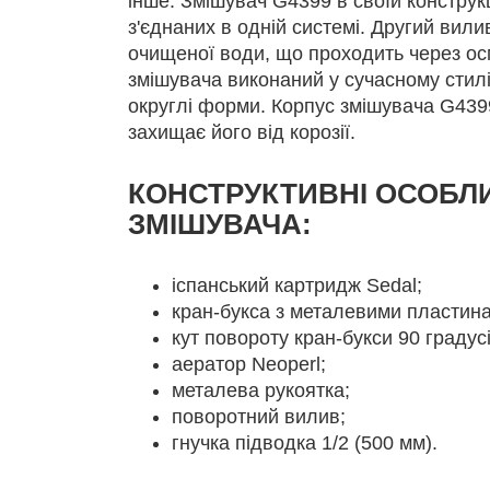
інше. Змішувач G4399 в своїй конструк
з'єднаних в одній системі. Другий вил
очищеної води, що проходить через ос
змішувача виконаний у сучасному стилі
округлі форми. Корпус змішувача G4399
захищає його від корозії.
КОНСТРУКТИВНІ ОСОБЛ
ЗМIШУВАЧА:
іспанський картридж Sedal;
кран-букса з металевими пластин
кут повороту кран-букси 90 градусі
аератор Neoperl;
металева рукоятка;
поворотний вилив;
гнучка підводка 1/2 (500 мм).