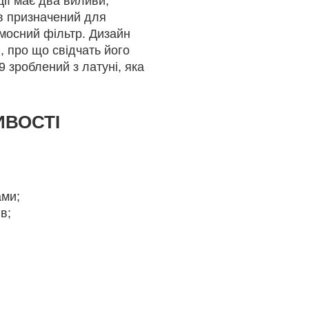
ції має два виливи,
ив призначений для
мосний фільтр. Дизайн
, про що свідчать його
 зроблений з латуні, яка
ИВОСТІ
ами;
в;