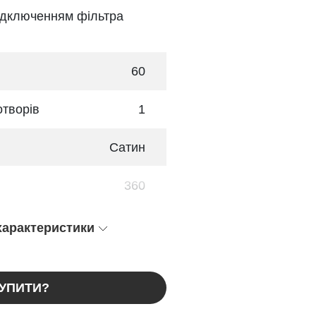
підключенням фільтра
60
отворів
1
Сатин
360
 характеристики
КУПИТИ?