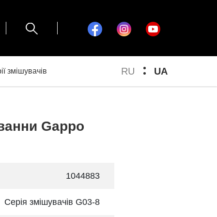
RU
UA
ії змішувачів
ванни Gappo
1044883
Серія змішувачів G03-8