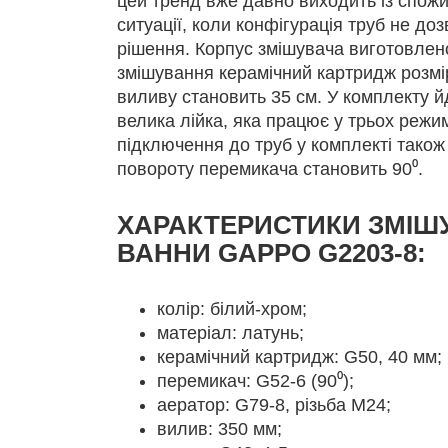
цей тренд вже давно виходить із спожи
ситуації, коли конфігурація труб не до
рішення. Корпус змішувача виготовлено
змішування керамічний картридж розм
виливу становить 35 см. У комплекту йд
велика лійка, яка працює у трьох реж
підключення до труб у комплекті також
повороту перемикача становить 90⁰.
ХАРАКТЕРИСТИКИ ЗМІШ
ВАННИ GAPPO G2203-8:
колір: білий-хром;
матеріал: латунь;
керамічний картридж: G50, 40 мм;
перемикач: G52-6 (90⁰);
аератор: G79-8, різьба М24;
вилив: 350 мм;