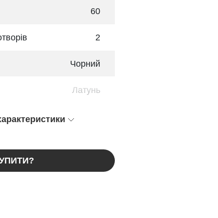
60
отворів
2
Чорний
Латунь
 характеристики
КУПИТИ?