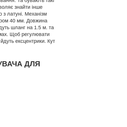
вання. Та бувають такі
зволяє знайти інше
 з латуні. Механізм
іром 40 мм. Довжина
уть шланг на 1.5 м. та
имах. Щоб регулювати
 йдуть ексцентрики. Кут
УВАЧА ДЛЯ