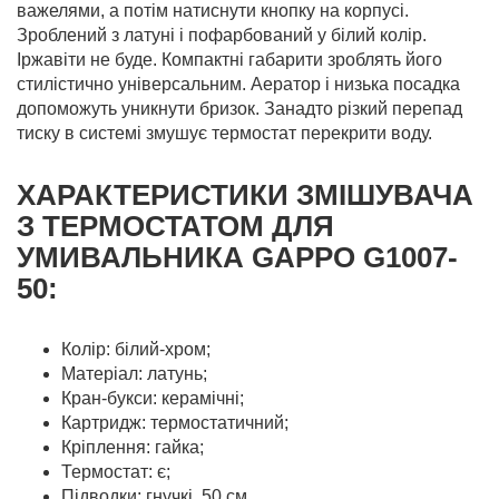
важелями, а потім натиснути кнопку на корпусі.
Зроблений з латуні і пофарбований у білий колір.
Іржавіти не буде. Компактні габарити зроблять його
стилістично універсальним. Аератор і низька посадка
допоможуть уникнути бризок. Занадто різкий перепад
тиску в системі змушує термостат перекрити воду.
ХАРАКТЕРИСТИКИ ЗМІШУВАЧА
З ТЕРМОСТАТОМ ДЛЯ
УМИВАЛЬНИКА GAPPO G1007-
50:
Колір: білий-хром;
Матеріал: латунь;
Кран-букси: керамічні;
Картридж: термостатичний;
Кріплення: гайка;
Термостат: є;
Підводки: гнучкі, 50 см.