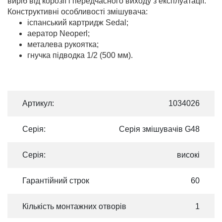
виріб від корозії і передчасного виходу з експлуатації.
Конструктивні особливості змiшувача:
іспанський картридж Sedal;
аератор Neoperl;
металева рукоятка;
гнучка підводка 1/2 (500 мм).
Артикул:
1034026
Серія:
Серія змішувачів G48
Серія:
високі
Гарантійний строк
60
Кількість монтажних отворів
1