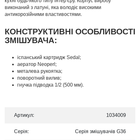
кухні будь-якого типу інтер'єру. Корпус виробу
виконаний з латуні, яка володіє високими
антикорозійними властивостями.
КОНСТРУКТИВНІ ОСОБЛИВОСТІ
ЗМIШУВАЧА:
іспанський картридж Sedal;
аератор Neoperl;
металева рукоятка;
поворотний вилив;
гнучка підводка 1/2 (500 мм).
Артикул:
1034009
Серія:
Серія змішувачів G36