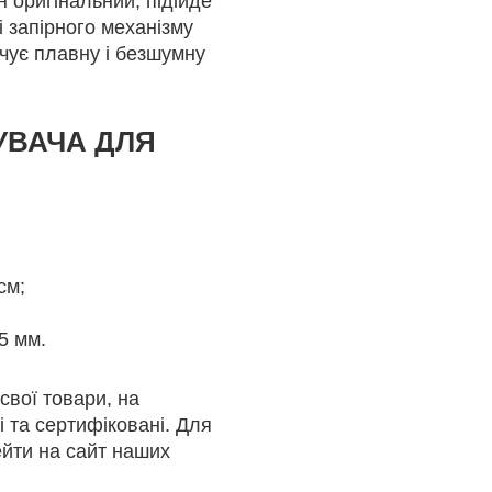
н оригінальний, підійде
і запірного механізму
чує плавну і безшумну
УВАЧА ДЛЯ
см;
5 мм.
свої товари, на
і та сертифіковані. Для
ейти на сайт наших