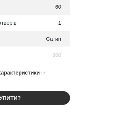
60
отворів
1
Сатин
360
 характеристики
КУПИТИ?