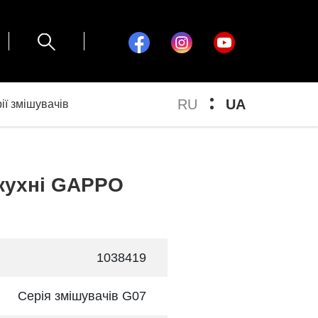
RU
UA
ії змішувачів
кухні GAPPO
1038419
Серія змішувачів G07