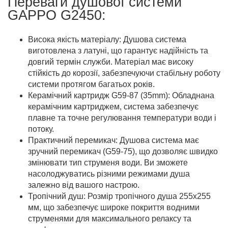
Переваги душової системи
GAPPO G2450:
Висока якість матеріалу: Душова система
виготовлена з латуні, що гарантує надійність та
довгий термін служби. Матеріал має високу
стійкість до корозії, забезпечуючи стабільну роботу
системи протягом багатьох років.
Керамічний картридж G59-87 (35mm): Обладнана
керамічним картриджем, система забезпечує
плавне та точне регулювання температури води і
потоку.
Практичний перемикач: Душова система має
зручний перемикач (G59-75), що дозволяє швидко
змінювати тип струменя води. Ви зможете
насолоджуватись різними режимами душа
залежно від вашого настрою.
Тропічний душ: Розмір тропічного душа 255х255
мм, що забезпечує широке покриття водними
струменями для максимального релаксу та