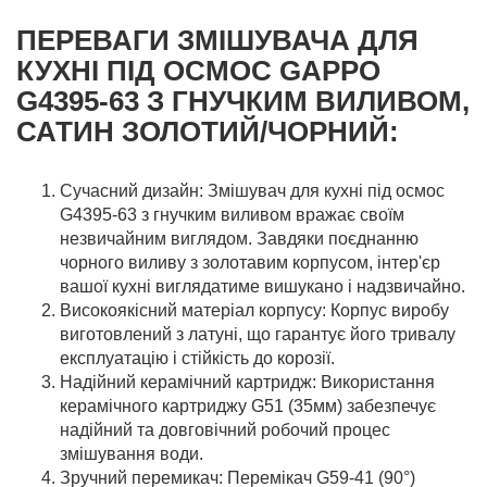
ПЕРЕВАГИ ЗМІШУВАЧА ДЛЯ
КУХНІ ПІД ОСМОС GAPPO
G4395-63 З ГНУЧКИМ ВИЛИВОМ,
САТИН ЗОЛОТИЙ/ЧОРНИЙ:
Сучасний дизайн: Змішувач для кухні під осмос
G4395-63 з гнучким виливом вражає своїм
незвичайним виглядом. Завдяки поєднанню
чорного виливу з золотавим корпусом, інтер'єр
вашої кухні виглядатиме вишукано і надзвичайно.
Високоякісний матеріал корпусу: Корпус виробу
виготовлений з латуні, що гарантує його тривалу
експлуатацію і стійкість до корозії.
Надійний керамічний картридж: Використання
керамічного картриджу G51 (35мм) забезпечує
надійний та довговічний робочий процес
змішування води.
Зручний перемикач: Перемікач G59-41 (90°)