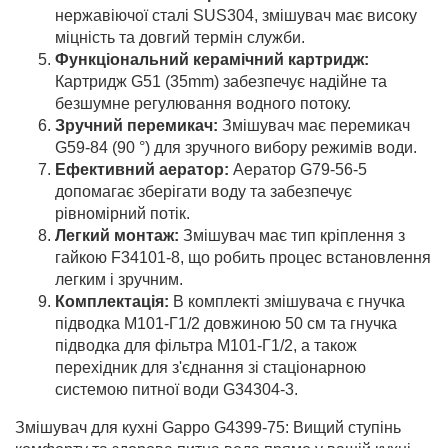
нержавіючої сталі SUS304, змішувач має високу
міцність та довгий термін служби.
Функціональний керамічний картридж:
Картридж G51 (35mm) забезпечує надійне та
безшумне регулювання водного потоку.
Зручний перемикач:
Змішувач має перемикач
G59-84 (90 °) для зручного вибору режимів води.
Ефективний аератор:
Аератор G79-56-5
допомагає зберігати воду та забезпечує
рівномірний потік.
Легкий монтаж:
Змішувач має тип кріплення з
гайкою F34101-8, що робить процес встановлення
легким і зручним.
Комплектація:
В комплекті змішувача є гнучка
підводка M101-Г1/2 довжиною 50 см та гнучка
підводка для фільтра M101-Г1/2, а також
перехідник для з'єднання зі стаціонарною
системою питної води G34304-3.
Змішувач для кухні Gappo G4399-75: Вищий ступінь