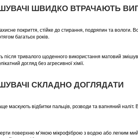
МІШУВАЧІ ШВИДКО ВТРАЧАЮТЬ ВИ
ахисне покриття, стійке до стирання, подряпин та вологи. Во
тягом багатьох років.
ь після тривалого щоденного використання матовий змішувач 
ікатний догляд без агресивної хімії.
МІШУВАЧІ СКЛАДНО ДОГЛЯДАТИ
аще маскують відбитки пальців, розводи та вапняний наліт.
отерти поверхню м’якою мікрофіброю з водою або легким мий