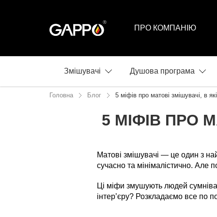
ПРО КОМПАНІЮ
Змішувачі
Душова програма
Головна
Блог
5 міфів про матові змішувачі, в як
5 МІФІВ ПРО М
17.04.2025
Матові змішувачі — це один з на
сучасно та мінімалістично. Але п
Ці міфи змушують людей сумніват
інтер’єру? Розкладаємо все по п