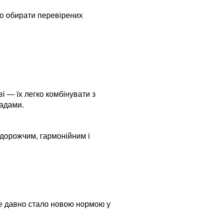
що обирати перевірених
і — їх легко комбінувати з
адами.
 дорожчим, гармонійним і
же давно стало новою нормою у