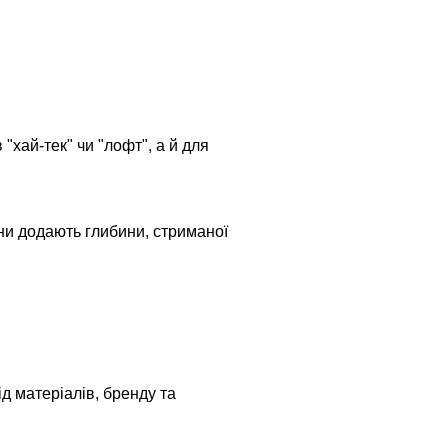
"хай-тек" чи "лофт", а й для
ни додають глибини, стриманої
д матеріалів, бренду та