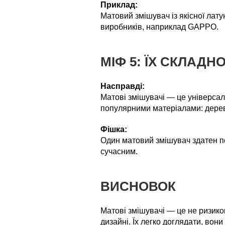
Приклад:
Матовий змішувач із якісної лат
виробників, наприклад GAPPO.
МІФ 5: ЇХ СКЛАДН
Насправді:
Матові змішувачі — це універсаль
популярними матеріалами: дерев
Фішка:
Один матовий змішувач здатен по
сучасним.
ВИСНОВОК
Матові змішувачі — це не ризико
дизайні. Їх легко доглядати, вони