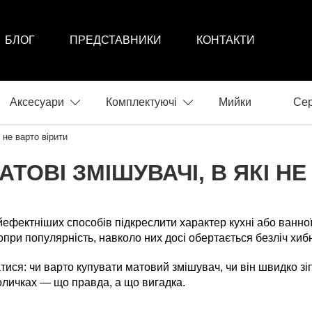
БЛОГ
ПРЕДСТАВНИКИ
КОНТАКТИ
Аксесуари
Комплектуючі
Мийки
Сер
і не варто вірити
АТОВІ ЗМІШУВАЧІ, В ЯКІ Н
йефектніших способів підкреслити характер кухні або ванно
опри популярність, навколо них досі обертається безліч хиб
ися: чи варто купувати матовий змішувач, чи він швидко зіп
оличках — що правда, а що вигадка.