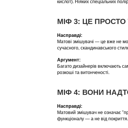
кислот). Ніяких спеціальних полі
МІФ 3: ЦЕ ПРОСТ
Насправді:
Матові змішувачі — це вже не мод
сучасного, скандинавського стилю
Аргумент:
Багато дизайнерів включають сам
розкоші та витонченості.
МІФ 4: ВОНИ НАДТ
Насправді:
Матовий змішувач не означає "пре
функціоналу — а не від покриття