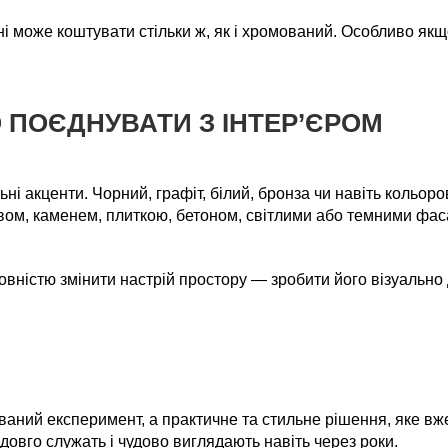
уні може коштувати стільки ж, як і хромований. Особливо як
О ПОЄДНУВАТИ З ІНТЕР’ЄРОМ
ні акценти. Чорний, графіт, білий, бронза чи навіть кольоров
ом, каменем, плиткою, бетоном, світлими або темними фас
вністю змінити настрій простору — зробити його візуально
ваний експеримент, а практичне та стильне рішення, яке в
 довго служать і чудово виглядають навіть через роки.