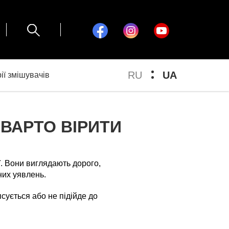
RU
UA
ії змішувачів
Е ВАРТО ВІРИТИ
ї. Вони виглядають дорого,
них уявлень.
сується або не підійде до