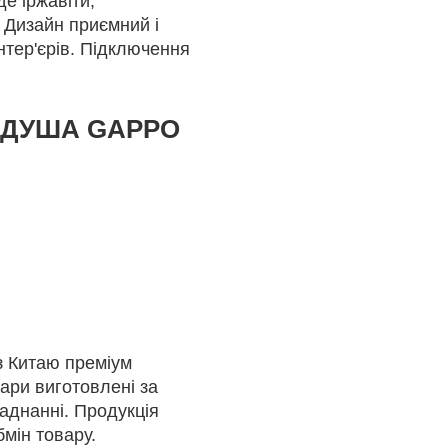
де іржавіти,
 Дизайн приємний і
нтер'єрів. Підключення
 ДУША GAPPO
з Китаю преміум
вари виготовлені за
аднанні. Продукція
мін товару.