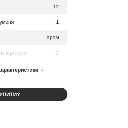
12
руменя
1
Хром
емпература
2
 характеристики
КУПИТИ?