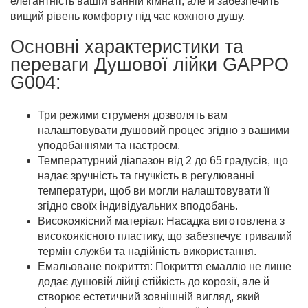
елегантність вашій ванній кімнаті, але й забезпечить
вищий рівень комфорту під час кожного душу.
Основні характеристики та
переваги Душової лійки GAPPO
G004:
Три режими струменя дозволять вам
налаштовувати душовий процес згідно з вашими
уподобаннями та настроєм.
Температурний діапазон від 2 до 65 градусів, що
надає зручність та гнучкість в регулюванні
температури, щоб ви могли налаштовувати її
згідно своїх індивідуальних вподобань.
Високоякісний матеріал: Насадка виготовлена з
високоякісного пластику, що забезпечує тривалий
термін служби та надійність використання.
Емальоване покриття: Покриття емаллю не лише
додає душовій лійці стійкість до корозії, але й
створює естетичний зовнішній вигляд, який