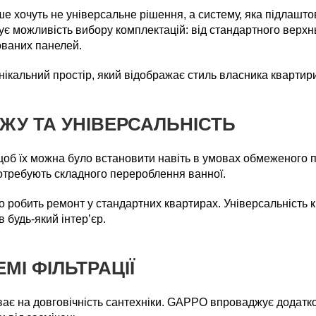
ше хочуть не універсальне рішення, а систему, яка підлашто
є можливість вибору комплектацій: від стандартного верхн
ованих панелей.
нікальний простір, який відображає стиль власника квартири
ЖУ ТА УНІВЕРСАЛЬНІСТЬ
щоб їх можна було встановити навіть в умовах обмеженого п
отребують складного перероблення ванної.
 робить ремонт у стандартних квартирах. Універсальність кр
 будь-який інтер’єр.
ЕМІ ФІЛЬТРАЦІЇ
ає на довговічність сантехніки. GAPPO впроваджує додатков