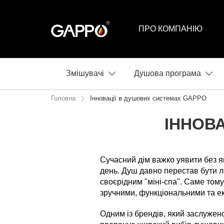
ПРО КОМПАНІЮ
Змішувачі
Душова програма
Головна
Інновації в душових системах GAPPO
ІННОВ
23.11.2025
Сучасний дім важко уявити без як
день. Душ давно перестав бути ли
своєрідним "міні-спа". Саме том
зручними, функціональними та е
Одним із брендів, який заслужен