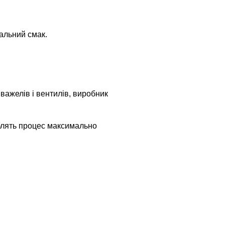
альний смак.
ажелів і вентилів, виробник
облять процес максимально