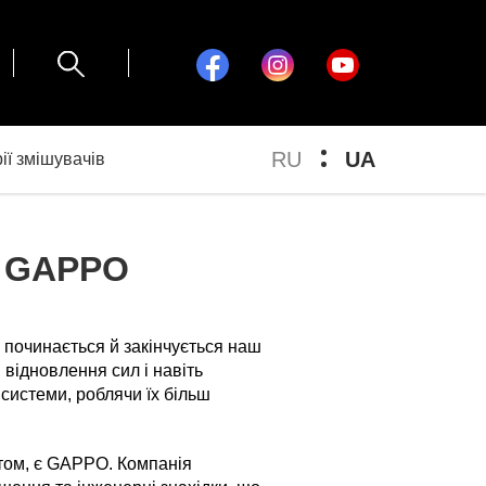
RU
UA
ії змішувачів
 GAPPO
е починається й закінчується наш
 відновлення сил і навіть
системи, роблячи їх більш
ртом, є GAPPO. Компанія