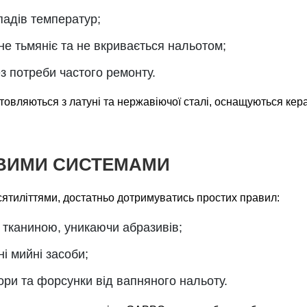
епадів температур;
не тьмяніє та не вкривається нальотом;
з потреби частого ремонту.
товляються з латуні та нержавіючої сталі, оснащуються ке
ВИМИ СИСТЕМАМИ
ятиліттями, достатньо дотримуватись простих правил:
 тканиною, уникаючи абразивів;
і мийні засоби;
ри та форсунки від вапняного нальоту.