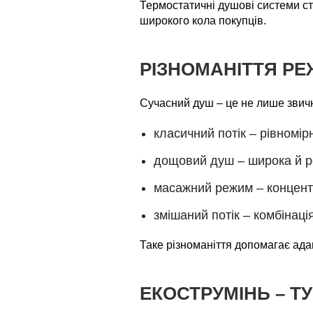
Термостатичні душові системи с
широкого кола покупців.
РІЗНОМАНІТТЯ РЕ
Сучасний душ – це не лише звичн
класичний потік – рівномір
дощовий душ – широка й ро
масажний режим – концентр
змішаний потік – комбінац
Таке різноманіття допомагає адап
ЕКОСТРУМІНЬ – Т