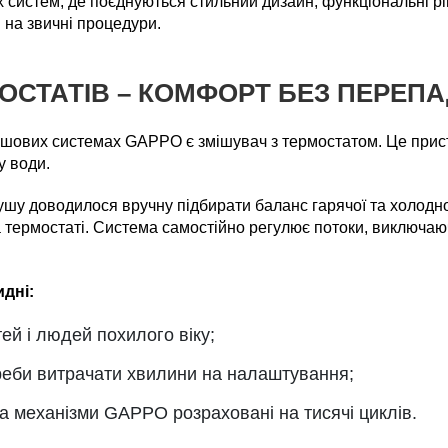
систем, де поєднуються стильний дизайн, функціональні рі
 на звичні процедури.
ОСТАТІВ – КОМФОРТ БЕЗ ПЕРЕПА
душових системах GAPPO є змішувач з термостатом. Це прис
у води.
у доводилося вручну підбирати баланс гарячої та холодної
 термостаті. Система самостійно регулює потоки, виключаюч
дні:
ей і людей похилого віку;
реби витрачати хвилини на налаштування;
та механізми GAPPO розраховані на тисячі циклів.