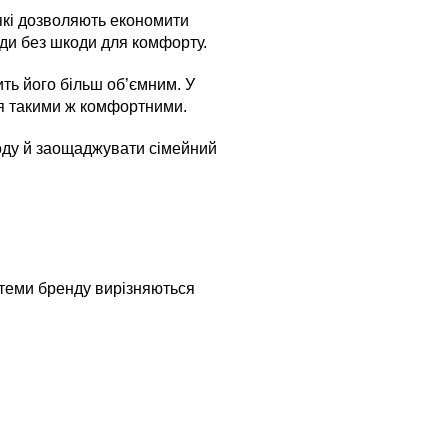
 які дозволяють економити
ди без шкоди для комфорту.
ть його більш об’ємним. У
ся такими ж комфортними.
роду й заощаджувати сімейний
стеми бренду вирізняються