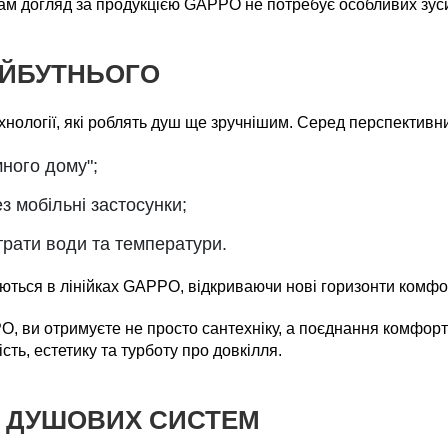
ам догляд за продукцією GAPPO не потребує особливих зус
АЙБУТНЬОГО
нології, які роблять душ ще зручнішим. Серед перспективн
много дому";
з мобільні застосунки;
рати води та температури.
ються в лінійках GAPPO, відкриваючи нові горизонти комфо
ви отримуєте не просто сантехніку, а поєднання комфорту,
ість, естетику та турботу про довкілля.
Я ДУШОВИХ СИСТЕМ