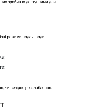
ших зробив їх доступними для
зні режими подачі води:
ви;
ги;
я, чи вечірнє розслаблення.
ЕТ