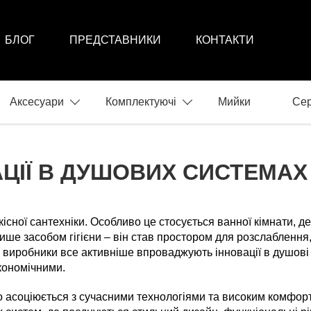
БЛОГ
ПРЕДСТАВНИКИ
КОНТАКТИ
Аксесуари
Комплектуючі
Мийки
Сер
АЦІЇ В ДУШОВИХ СИСТЕМАХ
існої сантехніки. Особливо це стосується ванної кімнати, д
ше засобом гігієни – він став простором для розслаблення,
у виробники все активніше впроваджують інновації в душові 
кономічними.
о асоціюється з сучасними технологіями та високим комфо