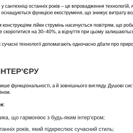
у сантехніці останніх років – це впровадження технологій,
оснащуються функцією екоструменя, що знижує витрату во
 конструкціям лійки струмінь насичується повітрям, що роби
е скоротитися на 30–40%, а відчуття при цьому залишають
як сучасні технології допомагають одночасно дбати про при
ІНТЕР’ЄРУ
ише функціональності, а й зовнішнього вигляду. Душові си
йном.
я:
ика, що гармоніює з будь-яким інтер’єром;
анніх років, який підкреслює сучасний стиль;