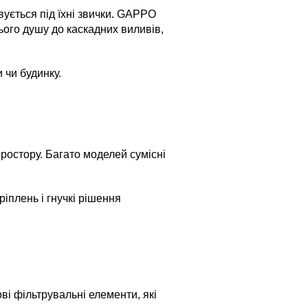
вується під їхні звички. GAPPO
ього душу до каскадних виливів,
 чи будинку.
ростору. Багато моделей сумісні
іплень і гнучкі рішення
і фільтрувальні елементи, які