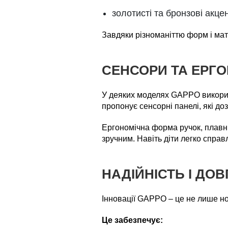
золотисті та бронзові акцен
Завдяки різноманіттю форм і мат
СЕНСОРИ ТА ЕРГ
У деяких моделях GAPPO використ
пропонує сенсорні панелі, які д
Ергономічна форма ручок, плавни
зручним. Навіть діти легко спра
НАДІЙНІСТЬ І ДОВ
Інновації GAPPO – це не лише нові
Це забезпечує: