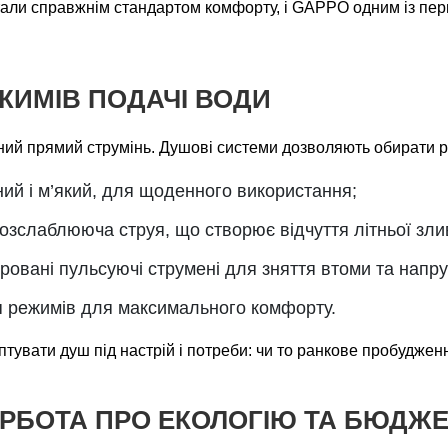
тали справжнім стандартом комфорту, і GAPPO одним із пер
ЖИМІВ ПОДАЧІ ВОДИ
ий прямий струмінь. Душові системи дозволяють обирати рі
ний і м’який, для щоденного використання;
зслаблююча струя, що створює відчуття літньої зли
овані пульсуючі струмені для зняття втоми та напру
ія режимів для максимального комфорту.
тувати душ під настрій і потреби: чи то ранкове пробудженн
УРБОТА ПРО ЕКОЛОГІЮ ТА БЮДЖ