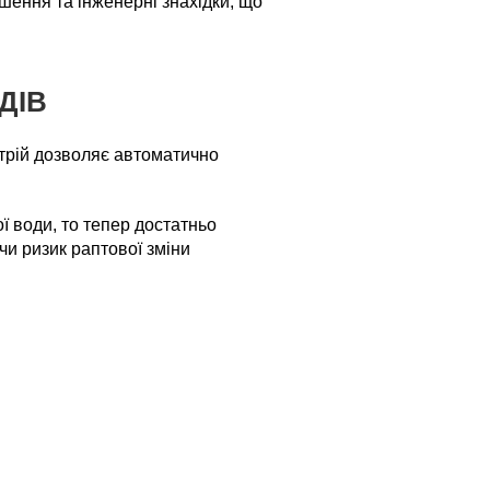
шення та інженерні знахідки, що
ДІВ
трій дозволяє автоматично
 води, то тепер достатньо
и ризик раптової зміни