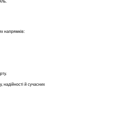
иль.
их напрямків:
рту.
 надійності й сучасних