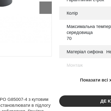
Колір
Максимальна темпер
середовища
70
Матеріал сифона
Не
Монтаж
Показати всі
PPO G85007-4 з кутовим
ДЕ 
встановлювати в підлогу