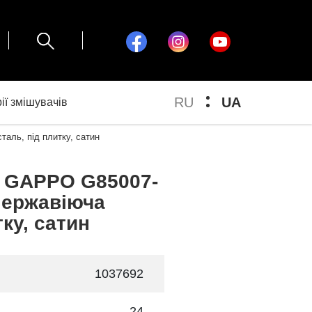
RU
UA
ії змішувачів
аль, під плитку, сатин
у GAPPO G85007-
 нержавіюча
тку, сатин
1037692
24