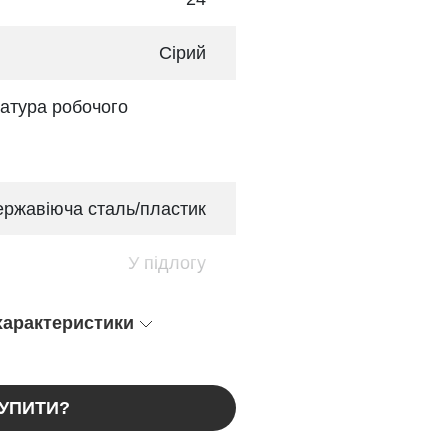
Сірий
атура робочого
ржавіюча сталь/пластик
У підлогу
 характеристики
КУПИТИ?