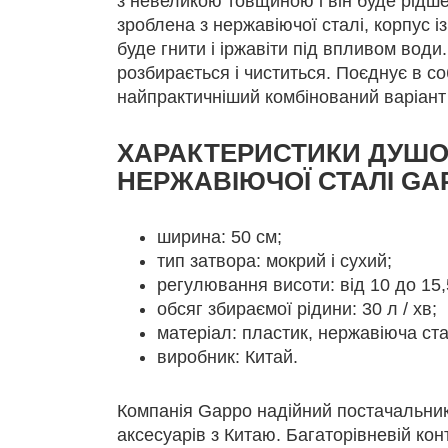
з невеликою товщиною і він буде рідше
зроблена з нержавіючої сталі, корпус і
буде гнити і іржавіти під впливом води
розбирається і чиститься. Поєднує в со
найпрактичніший комбінований варіант
ХАРАКТЕРИСТИКИ ДУШО
НЕРЖАВІЮЧОЇ СТАЛІ GAP
ширина: 50 см;
тип затвора: мокрий і сухий;
регулювання висоти: від 10 до 15,
обсяг збираємої рідини: 30 л / хв;
матеріал: пластик, нержавіюча ста
виробник: Китай.
Компанія Gappo надійний постачальник
аксесуарів з Китаю. Багаторівневій кон