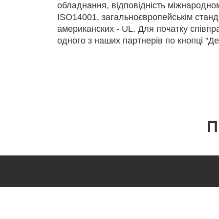
обладнання, відповідність міжнародно
ISО14001, загальноєвропейськім станд
американских - UL. Для початку співпра
одного з наших партнерів по кнопці "Де
П