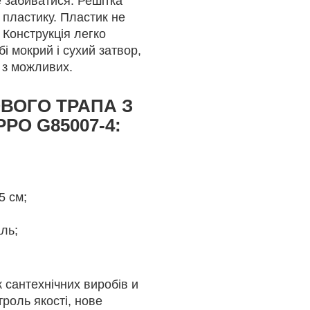
 забиватися. Решітка
з пластику. Пластик не
. Конструкція легко
бі мокрий і сухий затвор,
 з можливих.
ВОГО ТРАПА З
PO G85007-4:
5 см;
ль;
 сантехнічних виробів и
троль якості, нове