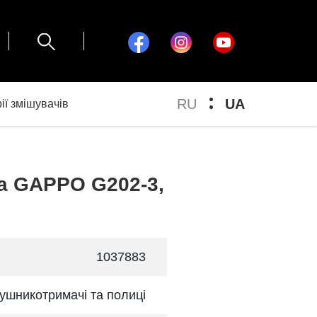
RU
UA
ії змішувачів
ка GAPPO G202-3,
1037883
ушникотримачі та полиці