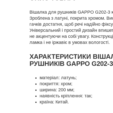
Вішалка для рушників GAPPO G202-3 ко
Зроблена з латуні, покрита хромом. Ви
гачків достатня, щоб речі надійно фікс
Універсальний і простий дизайн впишет
не акцентуючи на собі увагу. Конструкц
ламка і не іржавіє в умовах вологості.
ХАРАКТЕРИСТИКИ ВІША
РУШНИКІВ GAPPO G202-3
матеріал: латунь;
покриття: хром;
ширина: 200 мм;
наявність кріплення: так;
країна: Китай.