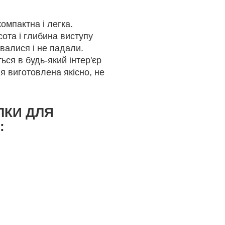
мпактна і легка.
сота і глибина виступу
увалися і не падали.
ься в будь-який інтер'єр
ія виготовлена якісно, не
ЛКИ ДЛЯ
: