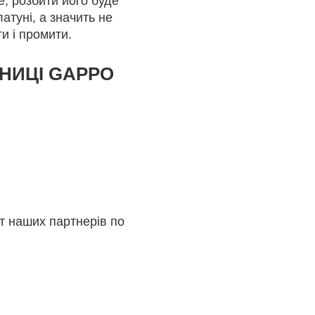
е, розбити його буде
атуні, а значить не
и і промити.
НИЦІ GAPPO
йт наших партнерів по