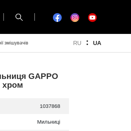
RU
UA
ії змішувачів
льниця GAPPO
, хром
1037868
Мильниці