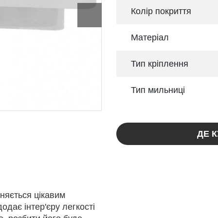
Колір покриття
Матеріал
Тип кріплення
Тип мильниці
ДЕ 
няється цікавим
одає інтер'єру легкості