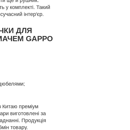
ити ще й рушник.
ть у комплекті. Такий
сучасний інтер'єр.
ЧКИ ДЛЯ
МАЧЕМ GAPPO
 дюбелями;
з Китаю преміум
вари виготовлені за
аднанні. Продукція
мін товару.