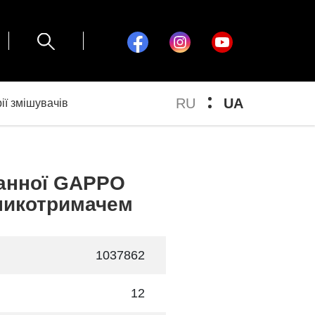
RU
UA
ії змішувачів
ванної GAPPO
никотримачем
1037862
12