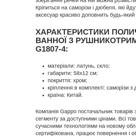
зберігання речей на ній можна розміст
Кріпиться на саморізи і дюбеля, які йду
аксесуар красиво доповнить будь-який 
ХАРАКТЕРИСТИКИ ПОЛИ
ВАННОЇ З РУШНИКОТРИ
G1807-4:
матеріали: латунь, скло;
габарити: 58х12 см;
покриття: хром;
кріплення в комплекті: саморізи з
країна: Китай.
Компанія Gappo постачальник товарів 
сегменту за доступними цінами. Всі то
сучасними технологіями на новому обл
сертифікована, працює повернення і об